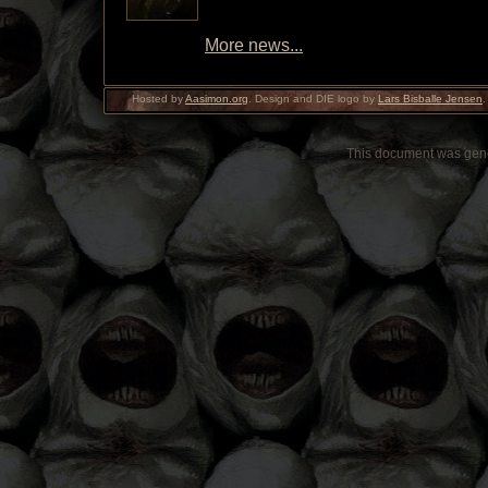
More news...
Hosted by
Aasimon.org
. Design and DIE logo by
Lars Bisballe Jensen
.
This document was gen