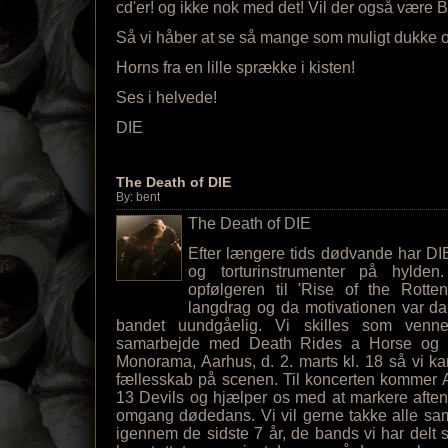
cd'er! og ikke nok med det! Vil der også være B
Så vi håber at se så mange som muligt dukke op
Horns fra en lille sprække i kisten!
Ses i helvede!
DIE
The Death of DIE
By: bent
The Death of DIE
Efter længere tids dødvande har DIE 
og torturinstrumenter på hylden
opfølgeren til 'Rise of the Rotte
langdrag og da motivationen var d
bandet uundgåelig. Vi skilles som venner
samarbejde med Death Rides a Horse og M
Monorama, Aarhus, d. 2. marts kl. 18 så vi ka
fællesskab på scenen. Til koncerten kommer A
13 Devils og hjælper os med at markere aftene
omgang dødedans. Vi vil gerne takke alle sama
igennem de sidste 7 år, de bands vi har delt 