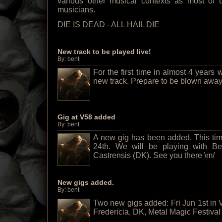
various other musical contexts as most of u
musicians.
DIE IS DEAD - ALL HAIL DIE
New track to be played live!
By: bent
For the first time in almost 4 years
new track. Prepare to be blown away 
Gig at V58 added
By: bent
A new gig has been added. This time
24th. We will be playing with Be
Castrensis (DK). See you there \m/
New gigs added.
By: bent
Two new gigs added: Fri Jun 1st in V
Fredericia, DK, Metal Magic Festival