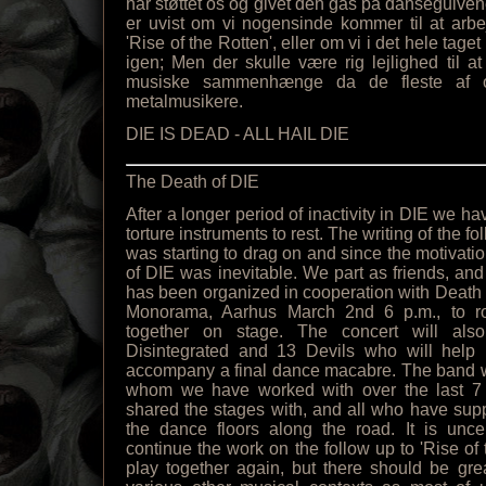
har støttet os og givet den gas på dansegulven
er uvist om vi nogensinde kommer til at arbej
'Rise of the Rotten', eller om vi i det hele tag
igen; Men der skulle være rig lejlighed til at
musiske sammenhænge da de fleste af os
metalmusikere.
DIE IS DEAD - ALL HAIL DIE
The Death of DIE
After a longer period of inactivity in DIE we ha
torture instruments to rest. The writing of the fo
was starting to drag on and since the motivati
of DIE was inevitable. We part as friends, and
has been organized in cooperation with Death
Monorama, Aarhus March 2nd 6 p.m., to ro
together on stage. The concert will also
Disintegrated and 13 Devils who will help
accompany a final dance macabre. The band w
whom we have worked with over the last 7
shared the stages with, and all who have sup
the dance floors along the road. It is unce
continue the work on the follow up to 'Rise of t
play together again, but there should be grea